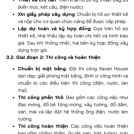
(kiến trúc, kết cấu, điện nước).
Xin giấy phép xây dựng
: Chuẩn bị hồ sơ thiết kế
và nộp cho cơ quan chức năng để được cấp phép.
Lập dự toán và ký hợp đồng
: Dựa trên hồ sơ
thiết kế, nhà thầu lập dự toán chi tiết và trình báo
giá. Sau khi thống nhất, hai bên ký hợp đồng xây
dựng trọn gói.
3.2. Giai đoạn 2: Thi công và hoàn thiện
Chuẩn bị mặt bằng
: Đội thi công Xavan House
dọn dẹp, giải phóng mặt bằng, định vị công trình và
chuẩn bị các điều kiện thi công (điện, nước, lán
trại).
Thi công phần thô
: Bao gồm các công việc như
đào móng, đổ bê tông móng, xây tường, đổ dầm,
sàn, mái và lắp đặt hệ thống ống điện, nước âm
tường.
Thi công hoàn thiện
: Các công việc hoàn thiện
bao gồm chống thấm, ốp lát sàn, trát tường, sơn