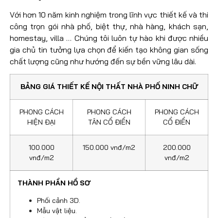
Với hơn 10 năm kinh nghiệm trong lĩnh vực thiết kế và thi
công trọn gói nhà phố, biệt thự, nhà hàng, khách sạn,
homestay, villa … Chúng tôi luôn tự hào khi được nhiều
gia chủ tin tưởng lựa chọn để kiến tạo không gian sống
chất lượng cũng như hướng đến sự bền vững lâu dài.
BẢNG GIÁ THIẾT KẾ NỘI THẤT NHÀ PHỐ NINH CHỮ
PHONG CÁCH
PHONG CÁCH
PHONG CÁCH
HIỆN ĐẠI
TÂN CỔ ĐIỂN
CỔ ĐIỂN
100.000
150.000 vnđ/m2
200.000
vnđ/m2
vnđ/m2
THÀNH PHẦN HỒ SƠ
Phối cảnh 3D.
Mẫu vật liệu.