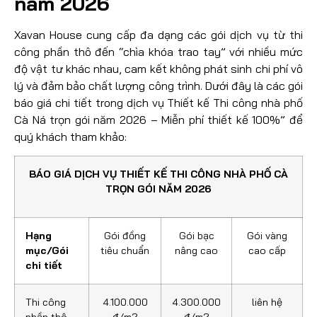
năm 2026
Xavan House cung cấp đa dạng các gói dịch vụ từ thi
công phần thô đến “chìa khóa trao tay” với nhiều mức
độ vật tư khác nhau, cam kết không phát sinh chi phí vô
lý và đảm bảo chất lượng công trình. Dưới đây là các gói
báo giá chi tiết trong dịch vụ Thiết kế Thi công nhà phố
Cà Ná trọn gói năm 2026 – Miễn phí thiết kế 100%” để
quý khách tham khảo:
BÁO GIÁ DỊCH VỤ THIẾT KẾ THI CÔNG NHÀ PHỐ CÀ
TRỌN GÓI NĂM 2026
Hạng
Gói đồng
Gói bạc
Gói vàng
mục/Gói
tiêu chuẩn
nâng cao
cao cấp
chi tiết
Thi công
4.100.000
4.300.000
liên hệ
phần thô
đ/m2
đ/m2