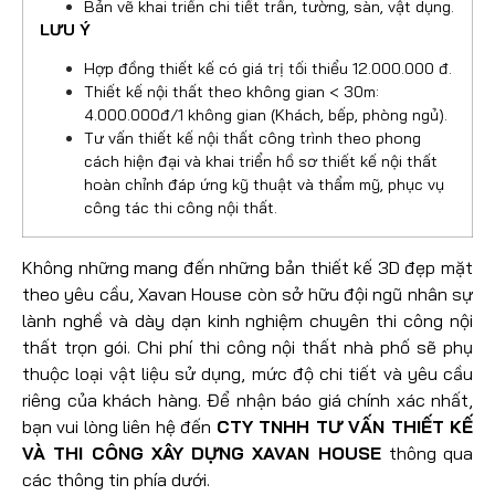
Bản vẽ khai triển chi tiết trần, tường, sàn, vật dụng.
LƯU Ý
Hợp đồng thiết kế có giá trị tối thiểu 12.000.000 đ.
Thiết kế nội thất theo không gian < 30m:
4.000.000đ/1 không gian (Khách, bếp, phòng ngủ).
Tư vấn thiết kế nội thất công trình theo phong
cách hiện đại và khai triển hồ sơ thiết kế nội thất
hoàn chỉnh đáp ứng kỹ thuật và thẩm mỹ, phục vụ
công tác thi công nội thất.
Không những mang đến những bản thiết kế 3D đẹp mặt
theo yêu cầu, Xavan House còn sở hữu đội ngũ nhân sự
lành nghề và dày dạn kinh nghiệm chuyên thi công nội
thất trọn gói. Chi phí thi công nội thất nhà phố sẽ phụ
thuộc loại vật liệu sử dụng, mức độ chi tiết và yêu cầu
riêng của khách hàng. Để nhận báo giá chính xác nhất,
bạn vui lòng liên hệ đến
CTY TNHH TƯ VẤN THIẾT KẾ
VÀ THI CÔNG XÂY DỰNG XAVAN HOUSE
thông qua
các thông tin phía dưới.