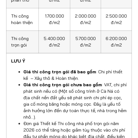
Thi công
1.700.000
2.000.000
2.500.000
hoàn thiện
đ/m2
đ/m2
đ/m2
Thi công
5.400.000
5.700.000
6.200.000
trọn gói
đ/m2
đ/m2
đ/m2
LƯU Ý
Giá thi công trọn gói đã bao gồm
: Chi phí thiết
kế – Xây thô & Hoàn thiện.
Giá thi công trọn gói chưa bao gồm
: VAT, chi phí
phát sinh nếu có (Một số công trình ở Cà Ná có
địa chất nền đất yếu sẽ phát sinh chi phí ép cọc,
gia cố móng băng hoặc móng cọc. Đây là yếu tố
ảnh hưởng lớn đến dự toán thực tế, nhà trong hẻm
nhỏ…).
Đơn giá Thiết kế Thi công nhà phố trọn gói năm
2026 có thể tăng hoặc giảm tùy thuộc vào chi phí
đầu tư phần móng do khác biệt địa chất, điều kiện