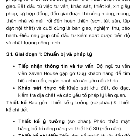
giao. Bắt đầu từ việc tư vấn, khảo sát, thiết kế, xin giấy
phép, ký hợp đồng, đến giai đoạn thi công móng, móng,
thân nhà và mái, rồi đến hoàn thiện (sơn, lát sàn, lắp
đặt nội thất) và cuối cùng là bàn giao, nghiệm thu, bảo
hành. Điều này giúp chủ đầu tư kiểm soát được tiến độ
và chất lượng công trình.
3.1. Giai đoạn 1: Chuẩn bị và pháp lý
Tiếp nhận thông tin và tư vấn
: Đội ngũ tư vấn
viên Xavan House gặp gỡ Quý khách hàng để tìm
hiểu nhu cầu, ngân sách và các yêu cầu khác.
Khảo sát thực tế
: Khảo sát khu đất, đo đạc,
kiểm tra địa chất và các yếu tố pháp lý liên quan.
Thiết kế
: Bao gồm Thiết kế ý tưởng (sơ phác) & Thiết
kế chi tiết
Thiết kế ý tưởng
(sơ phác): Phác thảo mặt
bằng, bố trí công năng và thiết kế 3D (nếu cần).
Thiết kế chi tiết
: Triển khai hồ sơ kỹ thuật đầy đủ