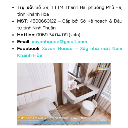
Trụ sở
: Số 39, TTTM Thanh Hà, phường Phủ Hà,
tỉnh Khánh Hòa
MST
: 4500663122 – Cấp bởi Sở Kế hoạch & Đầu
tư tỉnh Ninh Thuận
Hotline
: 0969 74 04 09 (zalo)
Email
:
xavanhouse@gmail.com
Facebook
:
Xavan House – Xây nhà mát Nam
Khánh Hòa