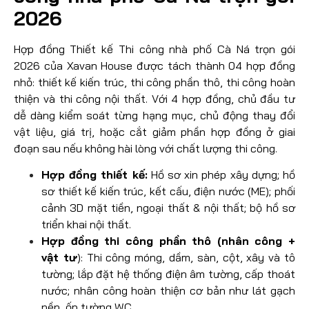
2026
Hợp đồng Thiết kế Thi công nhà phố Cà Ná trọn gói
2026 của Xavan House được tách thành 04 hợp đồng
nhỏ: thiết kế kiến trúc, thi công phần thô, thi công hoàn
thiện và thi công nội thất. Với 4 hợp đồng, chủ đầu tư
dễ dàng kiểm soát từng hạng mục, chủ động thay đổi
vật liệu, giá trị, hoặc cắt giảm phần hợp đồng ở giai
đoạn sau nếu không hài lòng với chất lượng thi công.
Hợp đồng thiết kế:
Hồ sơ xin phép xây dựng; hồ
sơ thiết kế kiến trúc, kết cấu, điện nước (ME); phối
cảnh 3D mặt tiền, ngoại thất & nội thất; bộ hồ sơ
triển khai nội thất.
Hợp đồng thi công phần thô (nhân công +
vật tư
): Thi công móng, dầm, sàn, cột, xây và tô
tường; lắp đặt hệ thống điện âm tường, cấp thoát
nước; nhân công hoàn thiện cơ bản như lát gạch
nền, ốp tường WC.