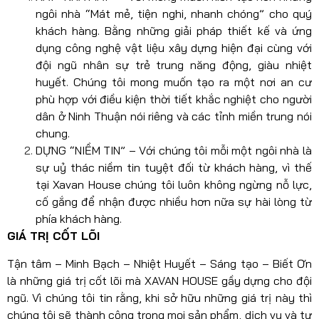
ngôi nhà “Mát mẻ, tiện nghi, nhanh chóng” cho quý
khách hàng. Bằng những giải pháp thiết kế và ứng
dụng công nghệ vật liệu xây dựng hiện đại cùng với
đội ngũ nhân sự trẻ trung năng động, giàu nhiệt
huyết. Chúng tôi mong muốn tạo ra một nơi an cư
phù hợp với điều kiện thời tiết khắc nghiệt cho người
dân ở Ninh Thuận nói riêng và các tỉnh miền trung nói
chung.
DỰNG “NIỀM TIN” – Với chúng tôi mỗi một ngôi nhà là
sự uỷ thác niềm tin tuyệt đối từ khách hàng, vì thế
tại Xavan House chúng tôi luôn không ngừng nỗ lực,
cố gắng để nhận được nhiều hơn nữa sự hài lòng từ
phía khách hàng.
GIÁ TRỊ CỐT LÕI
Tận tâm – Minh Bạch – Nhiệt Huyết – Sáng tạo – Biết Ơn
là những giá trị cốt lõi mà XAVAN HOUSE gầy dựng cho đội
ngũ. Vì chúng tôi tin rằng, khi sở hữu những giá trị này thì
chúng tôi sẽ thành công trong mọi sản phẩm, dịch vụ và tự