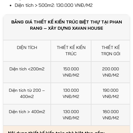
Diện tích > 500m2: 130.000 VNĐ/M2
BẢNG GIÁ THIẾT KẾ KIẾN TRÚC BIỆT THỰ TẠI PHAN
RANG – XÂY DỰNG XAVAN HOUSE
DIỆN TÍCH
THIẾT KẾ KIẾN
THIẾT KẾ
TRÚC
TRỌN GÓI
Diện tích <200m2
150.000
200.000
VNĐ/M2
VNĐ/M2
Diện tích từ 200 –
130.000
190.000
400m2
VNĐ/M2
VNĐ/M2
Diện tích > 400m2
130.000
180.000
VNĐ/M2
VNĐ/M2
Nội dung thiết kế kiến trúc nhà biệt thự, gồm: