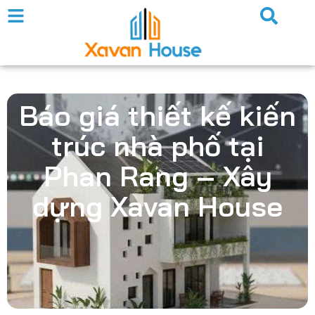
Báo giá thiết kế kiến
trúc nhà phố tại
Phan Rang – Xây
dựng Xavan House