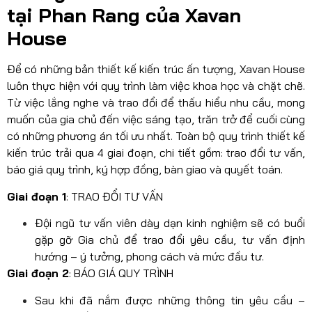
tại Phan Rang của Xavan
House
Để có những bản thiết kế kiến trúc ấn tượng, Xavan House
luôn thực hiện với quy trình làm việc khoa học và chặt chẽ.
Từ việc lắng nghe và trao đổi để thấu hiểu nhu cầu, mong
muốn của gia chủ đến việc sáng tạo, trăn trở để cuối cùng
có những phương án tối ưu nhất. Toàn bộ quy trình thiết kế
kiến trúc trải qua 4 giai đoạn, chi tiết gồm: trao đổi tư vấn,
báo giá quy trình, ký hợp đồng, bàn giao và quyết toán.
Giai đoạn 1
: TRAO ĐỔI TƯ VẤN
Đội ngũ tư vấn viên dày dạn kinh nghiệm sẽ có buổi
gặp gỡ Gia chủ để trao đổi yêu cầu, tư vấn định
hướng – ý tưởng, phong cách và mức đầu tư.
Giai đoạn 2
: BÁO GIÁ QUY TRÌNH
Sau khi đã nắm được những thông tin yêu cầu –