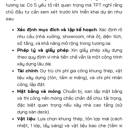
tương lai. Có 5 yếu tố rất quan trọng mà TPT nghĩ rằng
chủ đầu tư cần xem xét trước khi triển khai dự án như
sau:
Xác định mục đích và lập kế hoạch
: Xác định rõ
nhu cầu (nhà xưởng, showroom, nhà ở), diện tích,
số tầng, và khả năng mở rộng trong tương lai.
Pháp lý và giấy phép
: Xin giấy phép xây dựng
theo quy định vì nhà tiền chế vẫn là một công trình
xây dựng lâu dài.
Tài chính
: Dự trù chi phí gia công khung thép, vật
liệu xây dựng (tôn, tấm xi măng), và chi phí nhân
công, lắp đặt.
Mặt bằng và móng
: Chuẩn bị, san lấp mặt bằng
và thi công nền móng chắc chắn để chịu tải trọng,
đặc biệt quan trọng nếu xây nhà cao tầng (sử
dụng sàn deck).
Vật liệu
: Lựa chọn khung thép, tôn lợp mái (cách
nhiệt, 1 lớp, lấy sáng) và vật liệu bao che (tấm xi