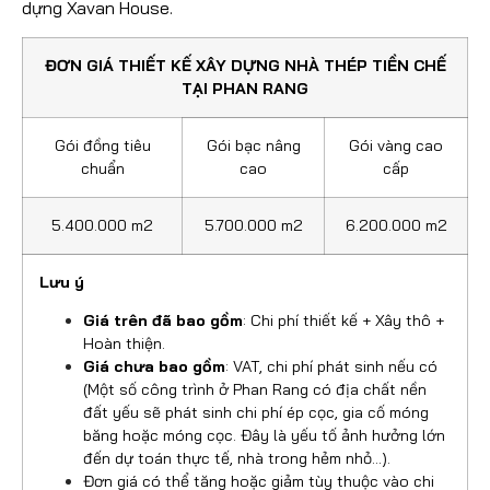
dựng Xavan House.
ĐƠN GIÁ THIẾT KẾ XÂY DỰNG NHÀ THÉP TIỀN CHẾ
TẠI PHAN RANG
Gói đồng tiêu
Gói bạc nâng
Gói vàng cao
chuẩn
cao
cấp
5.400.000 m2
5.700.000 m2
6.200.000 m2
Lưu ý
Giá trên đã bao gồm
: Chi phí thiết kế + Xây thô +
Hoàn thiện.
Giá chưa bao gồm
: VAT, chi phí phát sinh nếu có
(Một số công trình ở Phan Rang có địa chất nền
đất yếu sẽ phát sinh chi phí ép cọc, gia cố móng
băng hoặc móng cọc. Đây là yếu tố ảnh hưởng lớn
đến dự toán thực tế, nhà trong hẻm nhỏ…).
Đơn giá có thể tăng hoặc giảm tùy thuộc vào chi