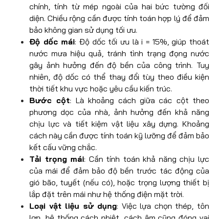
chính, tính từ mép ngoài của hai bức tường đối
diện. Chiều rộng cần được tính toán hợp lý để đảm
bảo không gian sử dụng tối ưu.
Độ dốc mái
: Độ dốc tối ưu là i = 15%, giúp thoát
nước mưa hiệu quả, tránh tình trạng đọng nước
gây ảnh hưởng đến độ bền của công trình. Tuy
nhiên, độ dốc có thể thay đổi tùy theo điều kiện
thời tiết khu vực hoặc yêu cầu kiến trúc.
Bước cột
: Là khoảng cách giữa các cột theo
phương dọc của nhà, ảnh hưởng đến khả năng
chịu lực và tiết kiệm vật liệu xây dựng. Khoảng
cách này cần được tính toán kỹ lưỡng để đảm bảo
kết cấu vững chắc.
Tải trọng mái
: Cần tính toán khả năng chịu lực
của mái để đảm bảo độ bền trước tác động của
gió bão, tuyết (nếu có), hoặc trọng lượng thiết bị
lắp đặt trên mái như hệ thống điện mặt trời.
Loại vật liệu sử dụng
: Việc lựa chọn thép, tôn
lợp, hệ thống cách nhiệt, cách âm cũng đóng vai