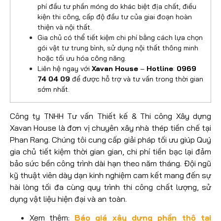
phí đầu tư phần móng do khác biệt địa chất, điều
kiện thi công, cấp độ đầu tư của giai đoạn hoàn
thiện và nội thất.
Gia chủ có thể tiết kiệm chi phí bằng cách lựa chọn
gói vật tư trung bình, sử dụng nội thất thông minh
hoặc tối ưu hóa công năng.
Liên hệ ngay với
Xavan House
–
Hotline
:
0969
74 04 09
để được hỗ trợ và tư vấn trong thời gian
sớm nhất.
Công ty TNHH Tư vấn Thiết kế & Thi công Xây dựng
Xavan House là đơn vị chuyên xây nhà thép tiền chế tại
Phan Rang. Chúng tôi cung cấp giải pháp tối ưu giúp Quý
gia chủ tiết kiệm thời gian gian, chi phí tiền bạc lại đảm
bảo sức bền công trình dài hạn theo năm tháng. Đội ngũ
kỹ thuật viên dày dạn kinh nghiệm cam kết mang đến sự
hài lòng tối đa cùng quy trình thi công chất lượng, sử
dụng vật liệu hiện đại và an toàn.
Xem thêm:
Báo giá xây dựng phần thô tại