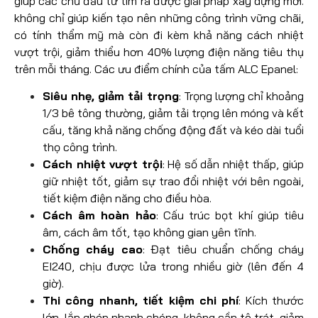
giúp các chủ đầu tư tìm ra được giải pháp xây dựng mới.
không chỉ giúp kiến tạo nên những công trình vững chãi,
có tính thẩm mỹ mà còn đi kèm khả năng cách nhiệt
vượt trội, giảm thiểu hơn 40% lượng điện năng tiêu thụ
trên mỗi tháng. Các ưu điểm chính của tấm ALC Epanel:
Siêu nhẹ, giảm tải trọng
: Trọng lượng chỉ khoảng
1/3 bê tông thường, giảm tải trọng lên móng và kết
cấu, tăng khả năng chống động đất và kéo dài tuổi
thọ công trình.
Cách nhiệt vượt trội
: Hệ số dẫn nhiệt thấp, giúp
giữ nhiệt tốt, giảm sự trao đổi nhiệt với bên ngoài,
tiết kiệm điện năng cho điều hòa.
Cách âm hoàn hảo
: Cấu trúc bọt khí giúp tiêu
âm, cách âm tốt, tạo không gian yên tĩnh.
Chống cháy cao
: Đạt tiêu chuẩn chống cháy
EI240, chịu được lửa trong nhiều giờ (lên đến 4
giờ).
Thi công nhanh, tiết kiệm chi phí
: Kích thước
lớn, lắp ghép nhanh chóng, không cần tô trát, giảm