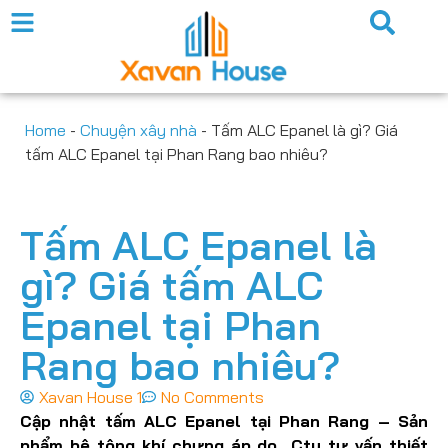
Home
-
Chuyện xây nhà
-
Tấm ALC Epanel là gì? Giá
tấm ALC Epanel tại Phan Rang bao nhiêu?
Tấm ALC Epanel là
gì? Giá tấm ALC
Epanel tại Phan
Rang bao nhiêu?
Xavan House 1
No Comments
Cập nhật tấm ALC Epanel tại Phan Rang – Sản
phẩm bê tông khí chưng áp do Cty tư vấn thiết