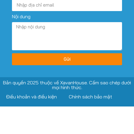
Nội dung
Gửi
Bản quyền 2025 thuộc về XavanHouse. Cấm sao chép dưới
mọi hình thức.
Điều khoản và điều kiện
Chính sách bảo mật