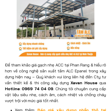
Để tham khảo giá gạch nhẹ ACC tại Phan Rang & hiểu rõ
hơn về công nghệ sản xuất tấm ALC Epanel trong xây
dựng hiện nay – Quý khách vui lòng liên hệ đến Cty tư
vấn thiết kế & thi công xây dựng
Xavan House
qua
Hotline
:
0969 74 04 09
. Chúng tôi chuyên cung cấp
vật liệu siêu nhẹ, cách âm, cách nhiệt và chống cháy
vượt trội với mức giá tốt nhất.
Xem thêm:
Báo giá xây dựng phần thô tại