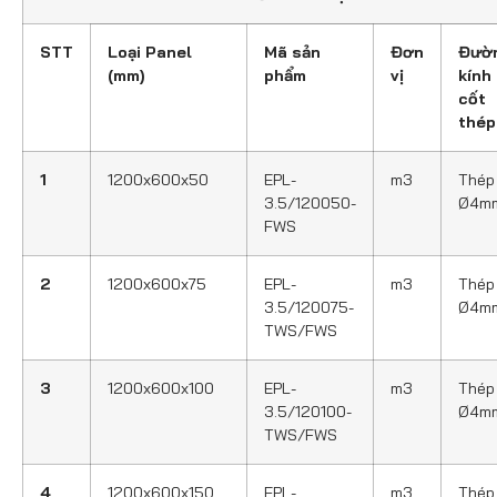
STT
Loại Panel
Mã sản
Đơn
Đườ
(mm)
phẩm
vị
kính
cốt
thép
1
1200x600x50
EPL-
m3
Thép
3.5/120050-
Ø4m
FWS
2
1200x600x75
EPL-
m3
Thép
3.5/120075-
Ø4m
TWS/FWS
3
1200x600x100
EPL-
m3
Thép
3.5/120100-
Ø4m
TWS/FWS
4
1200x600x150
EPL-
m3
Thép