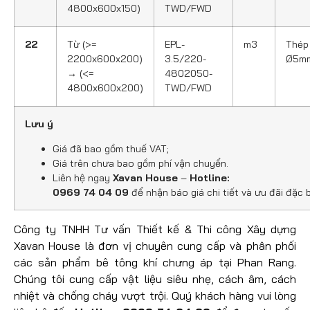
4800x600x150)
TWD/FWD
22
Từ (>=
EPL-
m3
Thép
2200x600x200)
3.5/220-
Ø5m
→ (<=
4802050-
4800x600x200)
TWD/FWD
Lưu ý
Giá đã bao gồm thuế VAT;
Giá trên chưa bao gồm phí vận chuyển.
Liên hệ ngay
Xavan House
–
Hotline:
0969 74 04 09
để nhận báo giá chi tiết và ưu đãi đặc b
Công ty TNHH Tư vấn Thiết kế & Thi công Xây dựng
Xavan House là đơn vị chuyên cung cấp và phân phối
các sản phẩm bê tông khí chưng áp tại Phan Rang.
Chúng tôi cung cấp vật liệu siêu nhẹ, cách âm, cách
nhiệt và chống cháy vượt trội. Quý khách hàng vui lòng