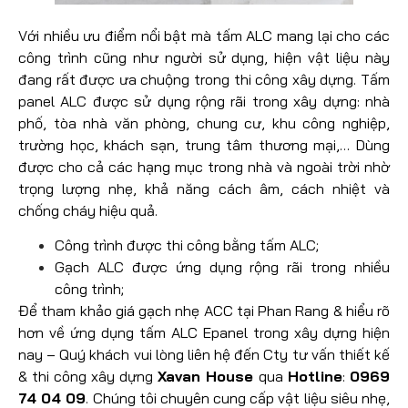
Với nhiều ưu điểm nổi bật mà tấm ALC mang lại cho các
công trình cũng như người sử dụng, hiện vật liệu này
đang rất được ưa chuộng trong thi công xây dựng. Tấm
panel ALC được sử dụng rộng rãi trong xây dựng: nhà
phố, tòa nhà văn phòng, chung cư, khu công nghiệp,
trường học, khách sạn, trung tâm thương mại,… Dùng
được cho cả các hạng mục trong nhà và ngoài trời nhờ
trọng lượng nhẹ, khả năng cách âm, cách nhiệt và
chống cháy hiệu quả.
Công trình được thi công bằng tấm ALC;
Gạch ALC được ứng dụng rộng rãi trong nhiều
công trình;
Để tham khảo giá gạch nhẹ ACC tại Phan Rang & hiểu rõ
hơn về ứng dụng tấm ALC Epanel trong xây dựng hiện
nay – Quý khách vui lòng liên hệ đến Cty tư vấn thiết kế
& thi công xây dựng
Xavan House
qua
Hotline
:
0969
74 04 09
. Chúng tôi chuyên cung cấp vật liệu siêu nhẹ,