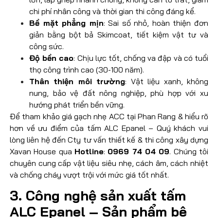
chi phí nhân công và thời gian thi công đáng kể.
Bề mặt phẳng mịn
: Sai số nhỏ, hoàn thiện đơn
giản bằng bột bả Skimcoat, tiết kiệm vật tư và
công sức.
Độ bền cao
: Chịu lực tốt, chống va đập và có tuổi
thọ công trình cao (30-100 năm).
Thân thiện môi trường
: Vật liệu xanh, không
nung, bảo vệ đất nông nghiệp, phù hợp với xu
hướng phát triển bền vững.
Để tham khảo giá gạch nhẹ ACC tại Phan Rang & hiểu rõ
hơn về ưu điểm của tấm ALC Epanel – Quý khách vui
lòng liên hệ đến Cty tư vấn thiết kế & thi công xây dựng
Xavan House qua
Hotline
:
0969 74 04 09
. Chúng tôi
chuyên cung cấp vật liệu siêu nhẹ, cách âm, cách nhiệt
và chống cháy vượt trội với mức giá tốt nhất.
3. Công nghệ sản xuất tấm
ALC Epanel – Sản phẩm bê