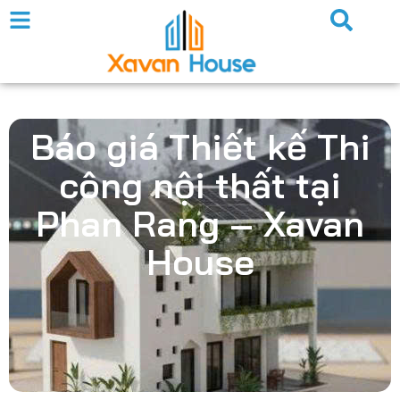
Báo giá Thiết kế Thi
công nội thất tại
Phan Rang – Xavan
House