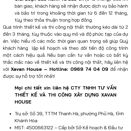
bàn giao, khách hàng sẽ nhận được dịch vụ bảo hành
và bảo trì trong khoảng thời gian từ 6 đến 12 tháng,
tùy theo thỏa thuận trong hợp đồng.
Quá trình thiết kế và thi công nội thất thường kéo dài từ 2
đến 3 tháng, tùy thuộc vào quy mô và độ phức tạp của dự
án. Việc hiểu rõ các mốc thời gian quan trọng sẽ giúp Quý
khách hàng lập kế hoạch và theo dõi tiến độ công trình
một cách hiệu quả. Nếu bạn cần tư vấn hoặc có bất kỳ
thắc mắc nào về thiết kế và thi công nội thất, hãy liên hệ
với
Xavan House – Hotline: 0969 74 04 09
để nhận
được sự hỗ trợ tốt nhất!
Mọi chi tiết xin liên hệ CTY TNHH TƯ VẤN
THIẾT KẾ VÀ THI CÔNG XÂY DỰNG XAVAN
HOUSE
Trụ sở: Số 39, TTTM Thanh Hà, phường Phủ Hà, tỉnh
Khánh Hòa
MST: 4500663122 – Cấp bởi Sở Kế hoạch & Đầu tư