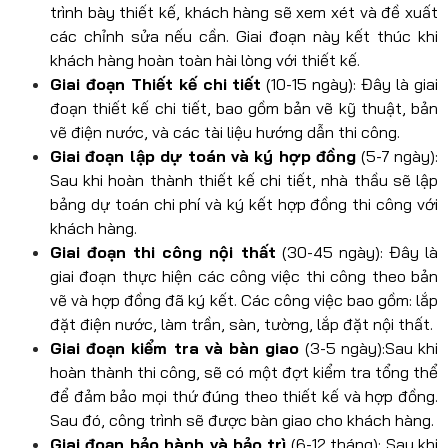
trình bày thiết kế, khách hàng sẽ xem xét và đề xuất
các chỉnh sửa nếu cần. Giai đoạn này kết thúc khi
khách hàng hoàn toàn hài lòng với thiết kế.
Giai đoạn Thiết kế chi tiết
(10-15 ngày): Đây là giai
đoạn thiết kế chi tiết, bao gồm bản vẽ kỹ thuật, bản
vẽ điện nước, và các tài liệu hướng dẫn thi công.
Giai đoạn lập dự toán và ký hợp đồng
(5-7 ngày):
Sau khi hoàn thành thiết kế chi tiết, nhà thầu sẽ lập
bảng dự toán chi phí và ký kết hợp đồng thi công với
khách hàng.
Giai đoạn thi công nội thất
(30-45 ngày): Đây là
giai đoạn thực hiện các công việc thi công theo bản
vẽ và hợp đồng đã ký kết. Các công việc bao gồm: lắp
đặt điện nước, làm trần, sàn, tường, lắp đặt nội thất.
Giai đoạn kiểm tra và bàn giao
(3-5 ngày):Sau khi
hoàn thành thi công, sẽ có một đợt kiểm tra tổng thể
để đảm bảo mọi thứ đúng theo thiết kế và hợp đồng.
Sau đó, công trình sẽ được bàn giao cho khách hàng.
Giai đoạn bảo hành và bảo trì
(6-12 tháng): Sau khi